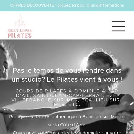
OFFRES DÉCOUVERTE : cliquez ici pour plus d'informations
Pas le temps de vous rendre dans
un studio? Le Pilates vient à vous !
COURS DE PILATES À DOMICILE À CAP
D’AIL, SAINT-JEAN-CAP-FERRAT, EZE,
VILLEFRANCHE-SUR-MER, BEAULIEU-SUR-
MER, ETC.
Pratiquez le Pilates authentique à Beaulieu-sur-Mer et
sur la Côte d’Azur.
Cours privés et semi-collectifs à domicile, sur votre